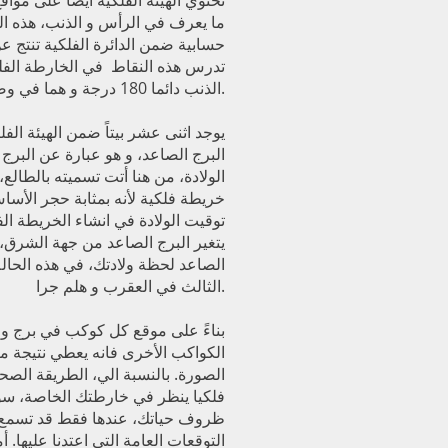
تحتوي الهيئة الفلكية أيضا على مواقع
ما يعرف في الرأس و الذنب، هذه ا
حسابية ضمن الدائرة الفلكية تنتج 
تدرس هذه النقاط في الخارطة الفلك
الذنب دائما 180 درجة و هما في وضعية تراجع مستمرة.
يوجد اثنى عشر بيتاً ضمن الهيئة الفلك
البرج الصاعد، و هو عبارة عن الب
الولادة، من هنا أتت تسميته بالطالع
خريطة فلكية لأنه بمثابة حجر الأساس
توقيت الولادة في انشاء الخريطة ا
يتغير البرج الصاعد من جهة الشرق، 
الصاعد لحظة ولادتك، في هذه الحالة
الثالث في العقرب و هلم جرا.
بناءً على موقع كل كوكب في برج و ب
الكواكب الأخرى فانه يعطي نتيجة مع
الصورة. بالنسبة الي، الطريقة الصح
فلكيا ينظر في خارطتك الخاصة، س
ظروف حياتك، عندها فقط قد تسمع
التوقعات العامة التي اعتدنا عليها. أما