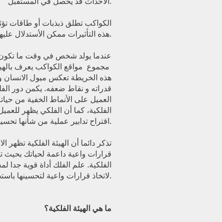
الأحداث قد يحصل في المستقبل.
الكواكب تطلق ذبذبات أو طاقات تؤثر 
هذه التأثيرات ممكن الأستدلال عليها من خلال دراسة الهيئة الفلكية للولادة.
عندما يولد شخص في وقت ما تكون 
مجموع مواقع الكواكب يعرف بالهيئة ا
هذه الخريطة تعكس ميول الانسان و 
قدراته و نقاط ضعفه. يكمن دور الفل
العميل على الأنماط الخفية من حياته
الفلكية، كما أن الفلكي يظهر للعمي
اقتراح تدابير عملية من شأنها تحسين و تطوير مجال معين من حياته.
تذكر دائما أن الهيئة الفلكية تظهر ال
قرارات واعية داعمة لحياتك بحيث تتح
الفلكية. علم الفلك أداة قوية جدا
لاتخاذ قرارات واعية لتحسينها باستخدام ارادتك الحرة.
ما هي الهيئة الفلكية؟