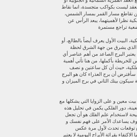
 العقد القمرية الشمالية و الجنوبية أو
لعقد ليست بكواكب متجسدة، انما نقاط
عن تقاطع مسار القمر بمسار الشمس،
ية نظرا لأهميتهما، يبعد الرأس عن
ية، البيت الأول يعرف أيضاً بالطالع، أو
رج الذي يشرق من جهة الشرق لحظة
، يعتبر البرج الصاعد من أهم عناصر أي
 للخريطة بأكملها، من هنا تأتي أهمية
لفلكية، حيث أن كل ساعتين و نصف
سأفترض أن برج العذراء كان هو البرج
 سيكون بيتك الثاني في برج الميزان و
يت معين و على الزوايا التي يشكلها مع
ينة، دور الفلكي يكمن في تحليل هذه
يحة لاستخدام علم الفلك هو أن تجعل
وف يساعدك الأمر على فهم نفسك و
 توقعات تحدث لأول مرة عكس
 الاكتفاء بقرائة الأبراج اليومية لا يعتبر